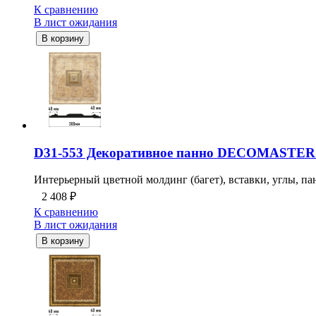
К сравнению
В лист ожидания
В корзину
D31-553 Декоративное панно DECOMASTER 
Интерьерный цветной молдинг (багет), вставки, углы, пан
2 408
₽
К сравнению
В лист ожидания
В корзину