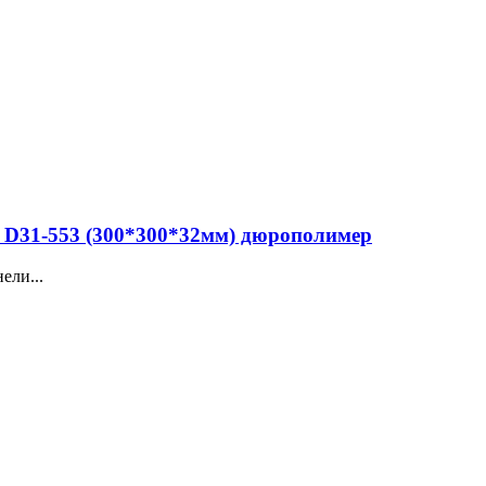
D31-553 (300*300*32мм) дюрополимер
ели...