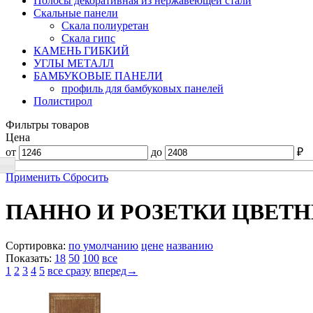
Полосы декоративная из нержавеющей стали
Скальные панели
Скала полиуретан
Скала гипс
КАМЕНЬ ГИБКИЙ
УГЛЫ МЕТАЛЛ
БАМБУКОВЫЕ ПАНЕЛИ
профиль для бамбуковых панелей
Полистирол
Фильтры товаров
Цена
от
до
₽
Применить
Сбросить
ПАННО И РОЗЕТКИ ЦВЕТ
Сортировка:
по умолчанию
цене
названию
Показать:
18
50
100
все
1
2
3
4
5
все сразу
вперед→