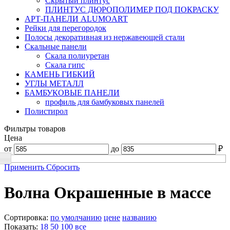
Скрытый плинтус
ПЛИНТУС ДЮРОПОЛИМЕР ПОД ПОКРАСКУ
АРТ-ПАНЕЛИ ALUMOART
Рейки для перегородок
Полосы декоративная из нержавеющей стали
Скальные панели
Скала полиуретан
Скала гипс
КАМЕНЬ ГИБКИЙ
УГЛЫ МЕТАЛЛ
БАМБУКОВЫЕ ПАНЕЛИ
профиль для бамбуковых панелей
Полистирол
Фильтры товаров
Цена
от
до
₽
Применить
Сбросить
Волна Окрашенные в массе
Сортировка:
по умолчанию
цене
названию
Показать:
18
50
100
все