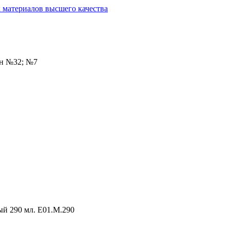
он №32; №7
й 290 мл. E01.M.290