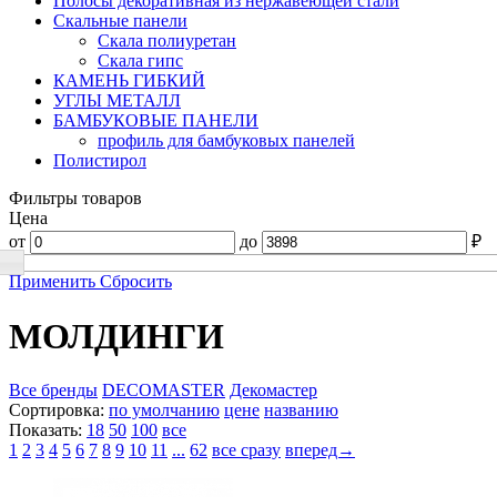
Полосы декоративная из нержавеющей стали
Скальные панели
Скала полиуретан
Скала гипс
КАМЕНЬ ГИБКИЙ
УГЛЫ МЕТАЛЛ
БАМБУКОВЫЕ ПАНЕЛИ
профиль для бамбуковых панелей
Полистирол
Фильтры товаров
Цена
от
до
₽
Применить
Сбросить
МОЛДИНГИ
Все бренды
DECOMASTER
Декомастер
Сортировка:
по умолчанию
цене
названию
Показать:
18
50
100
все
1
2
3
4
5
6
7
8
9
10
11
...
62
все сразу
вперед→