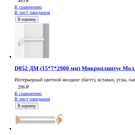
483
₽
К сравнению
В лист ожидания
В корзину
D052 ДМ (15*7*2900 мм) Микроплинтус М
Интерьерный цветной молдинг (багет), вставки, углы, пан
296
₽
К сравнению
В лист ожидания
В корзину