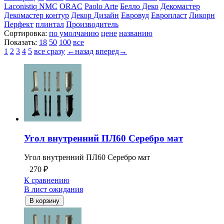
Laconistiq
NMC
ORAC
Paolo Arte
Белло Деко
Декомастер
Декомастер контур
Декор Дизайн
Евровуд
Европласт
Ликорн
Перфект
плинтал
Производитель
Сортировка:
по умолчанию
цене
названию
Показать:
18
50
100
все
1
2
3
4
5
все сразу
←назад
вперед→
Угол внутренний ПЛ60 Серебро мат
Угол внутренний ПЛ60 Серебро мат
270
₽
К сравнению
В лист ожидания
В корзину