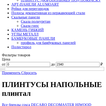
ПЛИНТУС ДЮРОПОЛИМЕР ПОД ПОКРАСКУ
АРТ-ПАНЕЛИ ALUMOART
Рейки для перегородок
Полосы декоративная из нержавеющей стали
Скальные панели
Скала полиуретан
Скала гипс
КАМЕНЬ ГИБКИЙ
УГЛЫ МЕТАЛЛ
БАМБУКОВЫЕ ПАНЕЛИ
профиль для бамбуковых панелей
Полистирол
Фильтры товаров
Цена
от
до
₽
Применить
Сбросить
ПЛИНТУСЫ НАПОЛЬНЫЕ
плинтал
Все бренды
cosca
DECARO
DECOMASTER
HIWOOD