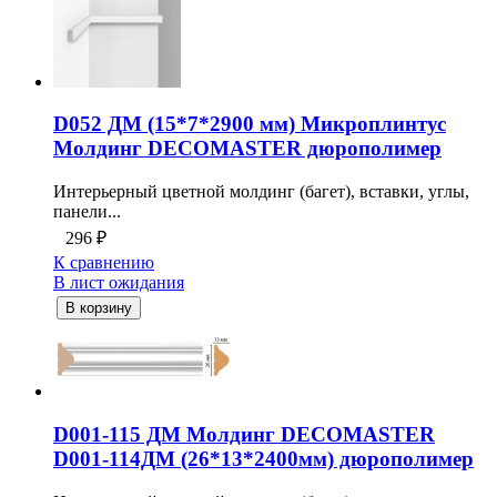
D052 ДМ (15*7*2900 мм) Микроплинтус
Молдинг DECOMASTER дюрополимер
Интерьерный цветной молдинг (багет), вставки, углы,
панели...
296
₽
К сравнению
В лист ожидания
В корзину
D001-115 ДМ Молдинг DECOMASTER
D001-114ДМ (26*13*2400мм) дюрополимер