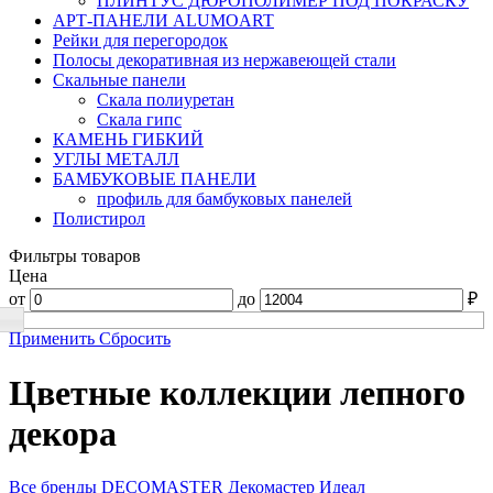
ПЛИНТУС ДЮРОПОЛИМЕР ПОД ПОКРАСКУ
АРТ-ПАНЕЛИ ALUMOART
Рейки для перегородок
Полосы декоративная из нержавеющей стали
Скальные панели
Скала полиуретан
Скала гипс
КАМЕНЬ ГИБКИЙ
УГЛЫ МЕТАЛЛ
БАМБУКОВЫЕ ПАНЕЛИ
профиль для бамбуковых панелей
Полистирол
Фильтры товаров
Цена
от
до
₽
Применить
Сбросить
Цветные коллекции лепного
декора
Все бренды
DECOMASTER
Декомастер
Идеал