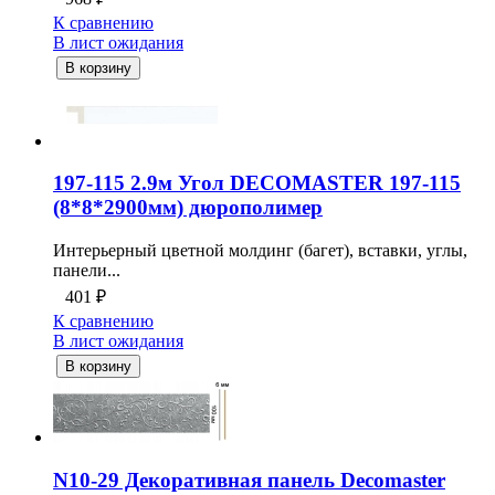
К сравнению
В лист ожидания
В корзину
197-115 2.9м Угол DECOMASTER 197-115
(8*8*2900мм) дюрополимер
Интерьерный цветной молдинг (багет), вставки, углы,
панели...
401
₽
К сравнению
В лист ожидания
В корзину
N10-29 Декоративная панель Decomaster