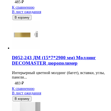
485
₽
К сравнению
В лист ожидания
В корзину
D052-243 ДМ (15*7*2900 мм) Молдинг
DECOMASTER дюрополимер
Интерьерный цветной молдинг (багет), вставки, углы,
панели...
483
₽
К сравнению
В лист ожидания
В корзину