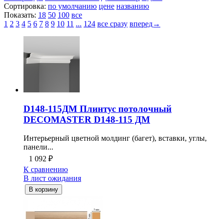
Сортировка:
по умолчанию
цене
названию
Показать:
18
50
100
все
1
2
3
4
5
6
7
8
9
10
11
...
124
все сразу
вперед→
D148-115ДМ Плинтус потолочный
DECOMASTER D148-115 ДМ
Интерьерный цветной молдинг (багет), вставки, углы,
панели...
1 092
₽
К сравнению
В лист ожидания
В корзину