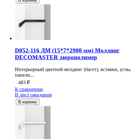
В корзину
D052-116 ДМ (15*7*2900 мм) Молдинг
DECOMASTER дюрополимер
Интерьерный цветной молдинг (багет), вставки, углы,
панели...
483
₽
К сравнению
В лист ожидания
В корзину