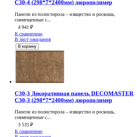
C30-4 (298*7*2400мм) дюрополимер
Панели из полистирола – изящество и роскошь,
совмещенные с...
4 941
₽
К сравнению
В лист ожидания
В корзину
C30-3 Декоративная панель DECOMASTER
C30-3 (298*7*2400мм) дюрополимер
Панели из полистирола – изящество и роскошь,
совмещенные с...
3 535
₽
К сравнению
В лист ожидания