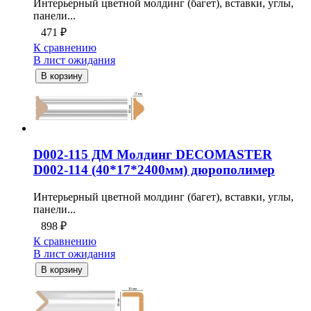
Интерьерный цветной молдинг (багет), вставки, углы,
панели...
471
₽
К сравнению
В лист ожидания
В корзину
D002-115 ДМ Молдинг DECOMASTER
D002-114 (40*17*2400мм) дюрополимер
Интерьерный цветной молдинг (багет), вставки, углы,
панели...
898
₽
К сравнению
В лист ожидания
В корзину